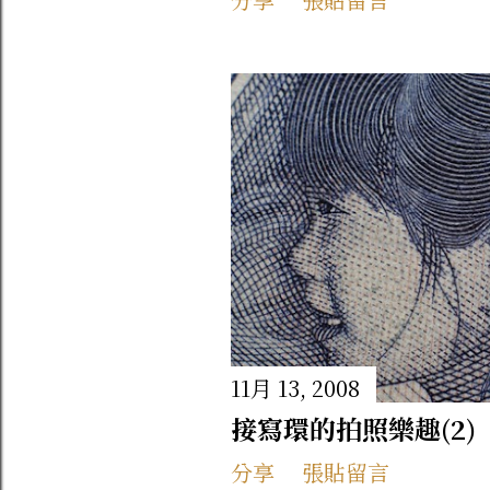
片、想親自嚐嚐星級主廚
專屬推薦代碼 ： CTLSE
箱裡又有主廚做好的美味
11月 13, 2008
接寫環的拍照樂趣(2)
分享
張貼留言