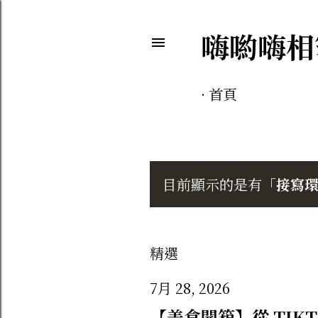
嗨喲嗨相
首頁
目前顯示的是有「
接寫
發
表
文
精選
章
7月 28, 2026
【美食開箱】從 TI