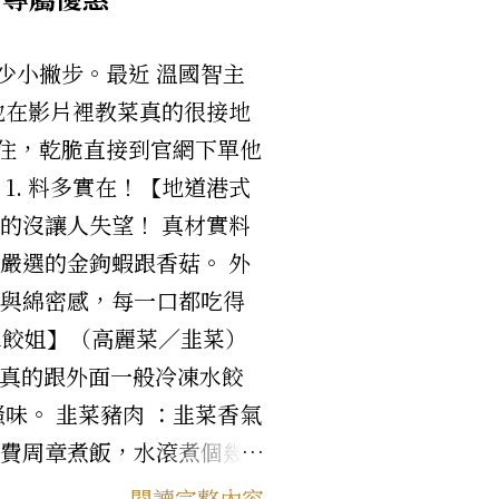
少小撇步。最近 溫國智主
 他在影片裡教菜真的很接地
住，乾脆直接到官網下單他
1. 料多實在！【地道港式
真的沒讓人失望！ 真材實料
嚴選的金鉤蝦跟香菇。 外
甜與綿密感，每一口都吃得
水餃姐】（高麗菜／韭菜）
來真的跟外面一般冷凍水餃
味。 韭菜豬肉 ：韭菜香氣
大費周章煮飯，水滾煮個幾
我一樣常看溫主廚的短影
閱讀完整內容