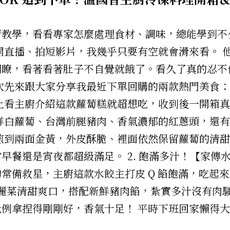
教學，看看專家怎麼處理食材、調味，總能學到不
k 上開直播、拍短影片，我幾乎只要有空就會滑來看。
明瞭，看著看著肚子不自覺就餓了。看久了真的忍不
次先來跟大家分享我最近下單回購的兩款熱門美食： 
ok 上看主廚介紹這款蘿蔔糕就超想吃，收到後一開箱
鮮白蘿蔔、台灣前腿豬肉、香氣濃郁的紅蔥頭，還有
煎到兩面金黃，外皮酥脆、裡面依然保留蘿蔔的清
早餐還是宵夜都超級滿足。 2. 飽滿多汁！【家傳
常備救星，主廚這款水餃主打皮 Q 餡飽滿，吃起
高麗菜清甜爽口，搭配新鮮豬肉餡，紮實多汁沒有肉騷
例拿捏得剛剛好，香氣十足！ 平時下班回家懶得
。 想試試看？輸入專屬代碼享折扣！ 如果你也跟