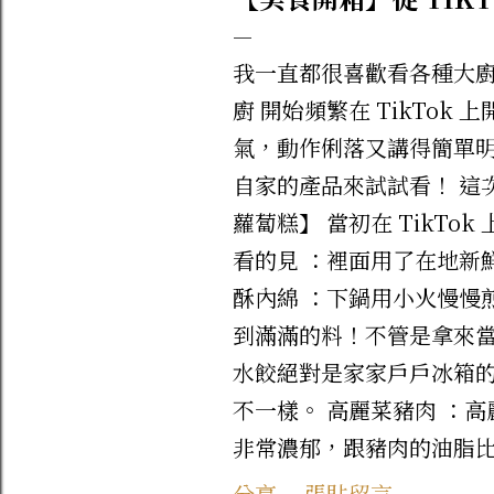
我一直都很喜歡看各種大廚
廚 開始頻繁在 TikTo
氣，動作俐落又講得簡單
自家的產品來試試看！ 這
蘿蔔糕】 當初在 TikT
看的見 ：裡面用了在地新
酥內綿 ：下鍋用小火慢慢
到滿滿的料！不管是拿來當
水餃絕對是家家戶戶冰箱的
不一樣。 高麗菜豬肉 ：
非常濃郁，跟豬肉的油脂比
分鐘就能上桌，方便又美味
分享
張貼留言