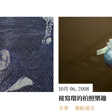
的手藝，結帳時記得填寫我的專屬代碼，或是直接點
FHS 專屬購物連結 ： 👉 點我直接前往溫國智主
料理，簡單加熱就能輕鬆搞定一餐，分享給一樣喜歡
10月 06, 2008
接寫環的拍照樂趣
分享
張貼留言