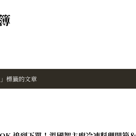
跳到主要內容
簿
環
」標籤的文章
KTOK 追到下單！溫國智主廚冷凍料理開箱