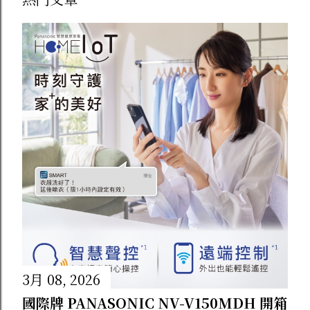
菜豬肉 ：韭菜香氣非常濃郁，跟豬肉的油
脂比例拿捏得剛剛好，香氣十足！ 平時下
班回家懶得大費周章煮飯，水滾煮個幾分鐘
就能上桌，方便又美味。 想試試看？輸入
專屬代碼享折扣！ 如果你也跟我一樣常看
溫主廚的短影片、想親自嚐嚐星級主廚的手
藝，結帳時記得填寫我的專屬代碼，或是直
接點下面的連結進去選購唷！ 專屬推薦代
碼 ： CTLSEFHS 專屬購物連結 ： 👉 點我
直接前往溫國智主廚官網選購 看著教學影
片，冰箱裡又有主廚做好的美味料理，簡單
加熱就能輕鬆搞定一餐，分享給一樣喜歡美
3月 08, 2026
食的朋友們！
國際牌 PANASONIC NV-V150MDH 開箱