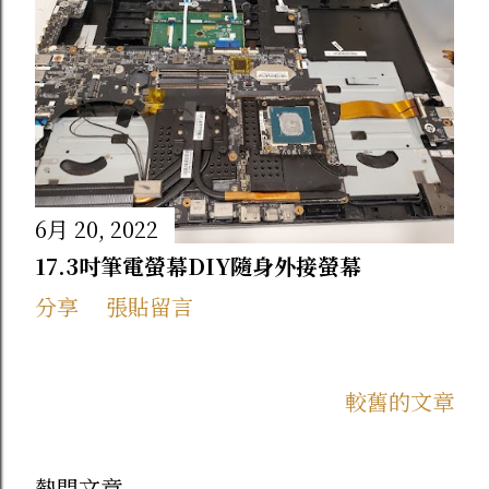
超想吃，收到後一開箱真的沒讓人失望！
真材實料看的見 ：裡面用了在地新鮮白蘿
蔔、台灣前腿豬肉、香氣濃郁的紅蔥頭，還
有嚴選的金鉤蝦跟香菇。 外酥內綿 ：下鍋
用小火慢慢煎到兩面金黃，外皮酥脆、裡面
依然保留蘿蔔的清甜與綿密感，每一口都吃
6月 20, 2022
得到滿滿的料！不管是拿來當早餐還是宵夜
17.3吋筆電螢幕DIY隨身外接螢幕
都超級滿足。 2. 飽滿多汁！【家傳水餃
分享
張貼留言
姐】（高麗菜／韭菜） 水餃絕對是家家戶
戶冰箱的常備救星，主廚這款水餃主打皮 Q
較舊的文章
餡飽滿，吃起來真的跟外面一般冷凍水餃不
一樣。 高麗菜豬肉 ：高麗菜清甜爽口，搭
配新鮮豬肉餡，紮實多汁沒有肉騷味。 韭
熱門文章