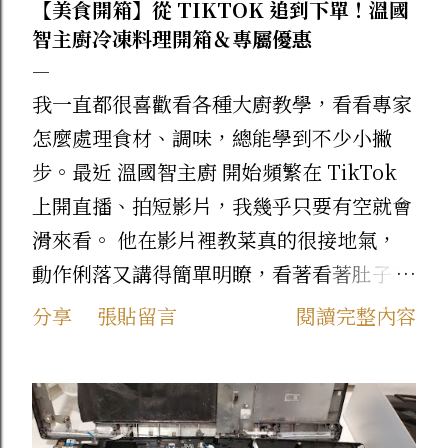
【美食開箱】從 TIKTOK 追到下單！溫國
智主廚冷凍料理開箱＆專屬優惠
我一直都很喜歡看各種大廚教學，看看專家
怎麼處理食材、調味，總能學到不少小撇
步。最近 溫國智主廚 開始頻繁在 TikTok
上開直播、拍短影片，我幾乎只要有空就會
滑來看。 他在影片裡教菜真的很接地氣，
動作俐落又講得簡單明瞭，看著看著肚子不
自覺就餓了。看久了真的忍不住，乾脆直接
分享
張貼留言
閱讀完整內容
到官網下單他自家的產品來試試看！ 這次
先來跟大家分享我最近下單回購的兩款熱門
美食： 1. 料多實在！【地道港式蘿蔔糕】
當初在 TikTok 上看主廚介紹這款蘿蔔糕就