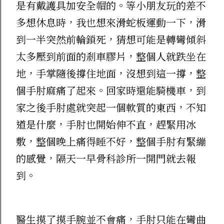
是有戴護具加安全帽的。等小朋友玩的差不
用小火慢慢煎到兩面金黃，外皮酥脆、裡面
多想休息時，我也想來滑蛇板運動一下，滑
依然保留蘿蔔的清甜與綿密感，每一口都吃
到一半突然前輪鎖死，猜想可能是轉彎傾斜
得到滿滿的料！不管是拿來當早餐還是宵夜
太多壓到前面的剎車膠片，整個人就跌坐在
都超級滿足。 2. 飽滿多汁！【家傳水餃
地，手掌隨後撐住地面，沒想到這一撐，整
姐】（高麗菜／韭菜） 水餃絕對是家家戶
個手肘麻痛了起來。回家時還能騎機車，到
戶冰箱的常備救星，主廚這款水餃主打皮 Q
家之後手肘處就突起一個軟質的東西，不知
餡飽滿，吃起來真的跟外面一般冷凍水餃不
道是什麼，手肘也開始伸不直，趕緊用冰
一樣。 高麗菜豬肉 ：高麗菜清甜爽口，搭
敷，整個晚上痛得睡不好，整個手肘有緊繃
配新鮮豬肉餡，紮實多汁沒有肉騷味。 韭
的感覺，隔天一早骨科診所一開門就去報
菜豬肉 ：韭菜香氣非常濃郁，跟豬肉的油
到。
脂比例拿捏得剛剛好，香氣十足！ 平時下
班回家懶得大費周章煮飯，水滾煮個幾分鐘
就能上桌，方便又美味。 想試試看？輸入
醫生摸了摸手腕並不會痛，手肘只能在彎曲