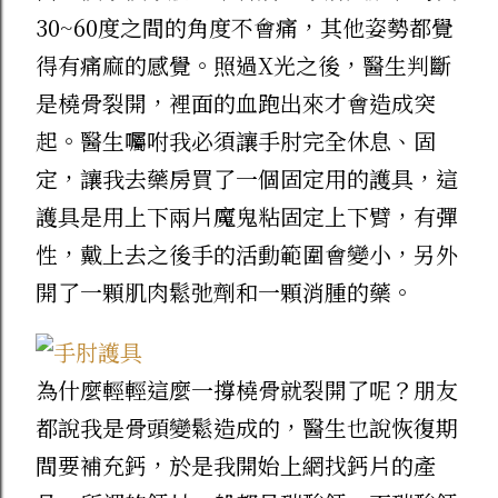
專屬代碼享折扣！ 如果你也跟我一樣常看
30~60度之間的角度不會痛，其他姿勢都覺
溫主廚的短影片、想親自嚐嚐星級主廚的手
得有痛麻的感覺。照過X光之後，醫生判斷
藝，結帳時記得填寫我的專屬代碼，或是直
是橈骨裂開，裡面的血跑出來才會造成突
接點下面的連結進去選購唷！ 專屬推薦代
起。醫生囑咐我必須讓手肘完全休息、固
碼 ： CTLSEFHS 專屬購物連結 ： 👉 點我
定，讓我去藥房買了一個固定用的護具，這
直接前往溫國智主廚官網選購 看著教學影
護具是用上下兩片魔鬼粘固定上下臂，有彈
片，冰箱裡又有主廚做好的美味料理，簡單
性，戴上去之後手的活動範圍會變小，另外
加熱就能輕鬆搞定一餐，分享給一樣喜歡美
開了一顆肌肉鬆弛劑和一顆消腫的藥。
食的朋友們！
為什麼輕輕這麼一撐橈骨就裂開了呢？朋友
都說我是骨頭變鬆造成的，醫生也說恢復期
間要補充鈣，於是我開始上網找鈣片的產