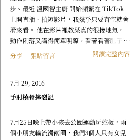
步。最近 溫國智主廚 開始頻繁在 TikTok
上開直播、拍短影片，我幾乎只要有空就會
滑來看。 他在影片裡教菜真的很接地氣，
動作俐落又講得簡單明瞭，看著看著肚子不
自覺就餓了。看久了真的忍不住，乾脆直接
閱讀完整內容
分享
張貼留言
到官網下單他自家的產品來試試看！ 這次
先來跟大家分享我最近下單回購的兩款熱門
美食： 1. 料多實在！【地道港式蘿蔔糕】
7月 29, 2016
當初在 TikTok 上看主廚介紹這款蘿蔔糕就
手肘橈骨摔裂記
超想吃，收到後一開箱真的沒讓人失望！
真材實料看的見 ：裡面用了在地新鮮白蘿
7月25日晚上帶小孩去公園運動玩蛇板，兩
蔔、台灣前腿豬肉、香氣濃郁的紅蔥頭，還
個小朋友輪流滑兩圈，我們3個人只有女兒
有嚴選的金鉤蝦跟香菇。 外酥內綿 ：下鍋