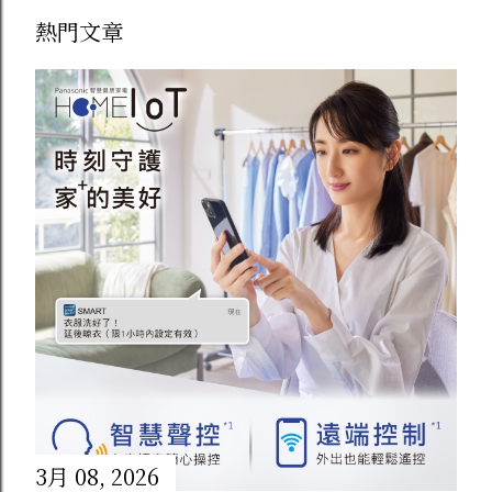
熱門文章
超想吃，收到後一開箱真的沒讓人失望！
真材實料看的見 ：裡面用了在地新鮮白蘿
蔔、台灣前腿豬肉、香氣濃郁的紅蔥頭，還
有嚴選的金鉤蝦跟香菇。 外酥內綿 ：下鍋
用小火慢慢煎到兩面金黃，外皮酥脆、裡面
依然保留蘿蔔的清甜與綿密感，每一口都吃
得到滿滿的料！不管是拿來當早餐還是宵夜
都超級滿足。 2. 飽滿多汁！【家傳水餃
姐】（高麗菜／韭菜） 水餃絕對是家家戶
戶冰箱的常備救星，主廚這款水餃主打皮 Q
餡飽滿，吃起來真的跟外面一般冷凍水餃不
一樣。 高麗菜豬肉 ：高麗菜清甜爽口，搭
3月 08, 2026
配新鮮豬肉餡，紮實多汁沒有肉騷味。 韭