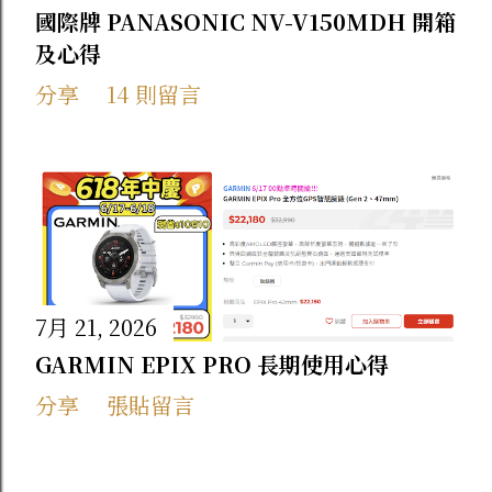
國際牌 PANASONIC NV-V150MDH 開箱
菜豬肉 ：韭菜香氣非常濃郁，跟豬肉的油
及心得
脂比例拿捏得剛剛好，香氣十足！ 平時下
分享
14 則留言
班回家懶得大費周章煮飯，水滾煮個幾分鐘
就能上桌，方便又美味。 想試試看？輸入
專屬代碼享折扣！ 如果你也跟我一樣常看
溫主廚的短影片、想親自嚐嚐星級主廚的手
藝，結帳時記得填寫我的專屬代碼，或是直
接點下面的連結進去選購唷！ 專屬推薦代
碼 ： CTLSEFHS 專屬購物連結 ： 👉 點我
7月 21, 2026
直接前往溫國智主廚官網選購 看著教學影
GARMIN EPIX PRO 長期使用心得
片，冰箱裡又有主廚做好的美味料理，簡單
分享
張貼留言
加熱就能輕鬆搞定一餐，分享給一樣喜歡美
食的朋友們！