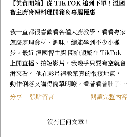
【美食開箱】從 TIKTOK 追到下單！溫國
智主廚冷凍料理開箱＆專屬優惠
我一直都很喜歡看各種大廚教學，看看專家
怎麼處理食材、調味，總能學到不少小撇
步。最近 溫國智主廚 開始頻繁在 TikTok
上開直播、拍短影片，我幾乎只要有空就會
滑來看。 他在影片裡教菜真的很接地氣，
動作俐落又講得簡單明瞭，看著看著肚子不
自覺就餓了。看久了真的忍不住，乾脆直接
分享
張貼留言
閱讀完整內容
到官網下單他自家的產品來試試看！ 這次
先來跟大家分享我最近下單回購的兩款熱門
沒有任何文章！
美食： 1. 料多實在！【地道港式蘿蔔糕】
當初在 TikTok 上看主廚介紹這款蘿蔔糕就